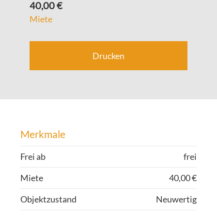
40,00 €
Miete
Drucken
Merkmale
Frei ab
frei
Miete
40,00 €
Ob­jekt­zu­stand
Neu­wer­tig